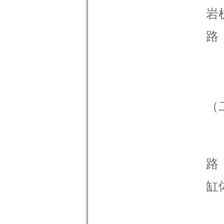
岩
路
（
当
路
缸
当