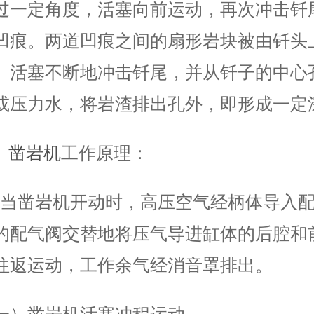
过一定角度，活塞向前运动，再次冲击钎
凹痕。两道凹痕之间的扇形岩块被由钎头
。活塞不断地冲击钎尾，并从钎子的中心
或压力水，将岩渣排出孔外，即形成一定
凿岩机
工作原理：
凿岩机开动时，高压空气经柄体导入配气
的配气阀交替地将压气导进缸体的后腔和
往返运动，工作余气经消音罩排出。