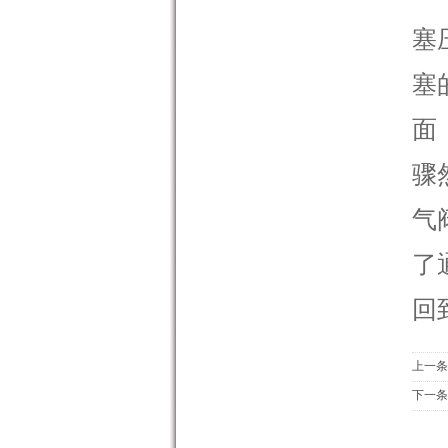
塞
塞
面
骤
气
了
回
上一条
下一条