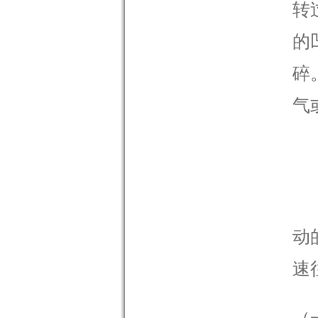
转
的
碎
气
当
动
速