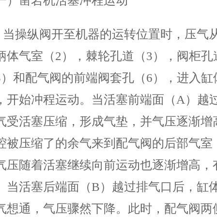
一）凿岩机活塞冲程运动
操纵阀开至机器的运转位置时，压气从
柄体气室（2），棘轮孔道（3），阀柜孔
5）和配气阀的前端阀套孔（6），进入缸
，开始冲程运动。当活塞前端面（A）越
气受活塞压缩，形成气垫，并气压逐渐增
腔被压缩了的余气来到配气阀的后部气室（
气压随着活塞继续向前运动也逐渐增高，
。当活塞后端面（B）越过排气口后，缸
气想通，气压骤然下降。此时，配气阀两