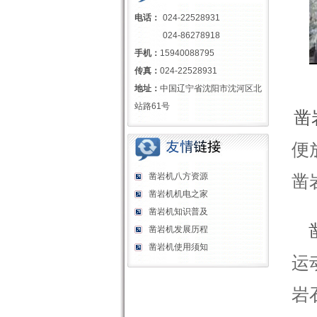
电话：
024-22528931
024-86278918
手机：
15940088795
传真：
024-22528931
地址：
中国辽宁省沈阳市沈河区北
站路61号
凿
便
凿岩机八方资源
凿
凿岩机机电之家
凿岩机知识普及
凿岩机发展历程
凿岩机使用须知
运
岩