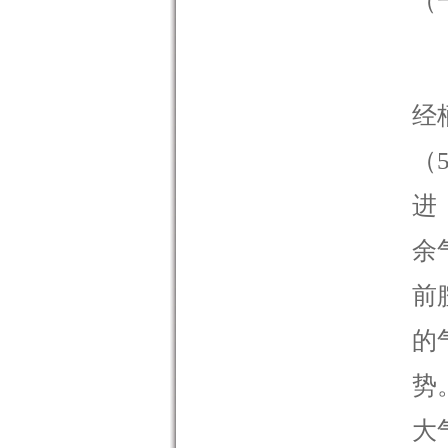
（
当
经
（
进
余
前
的
势
大