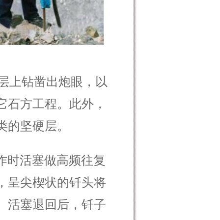
层上钻凿出炮眼，以
它石方工程。此外，
类的坚硬层。
作时活塞做高频往复
，呈尖楔状的钎头将
。活塞退回后，钎子