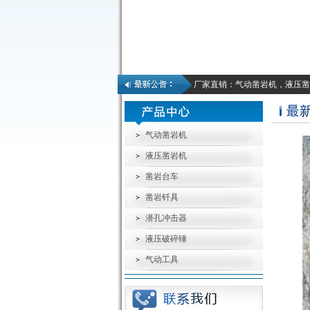
厂家直销：气动凿岩机，液压凿
气动凿岩机
液压凿岩机
凿岩台车
凿岩钎具
潜孔冲击器
液压破碎锤
气动工具