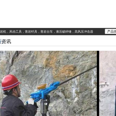
岩机，风动工具，凿岩钎具，凿岩台车，液压破碎锤，高风压冲击器