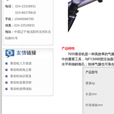
电话：
024-22528931
024-86278918
手机：
15940088795
传真：
024-22528931
地址：
中国辽宁省沈阳市沈河区北
站路61号
产品特性
7655凿岩机是一种高效率的气
中的重要工具，与FY200B型注油器
凿岩机八方资源
水平和倾斜炮孔；卸掉气腿也可装
凿岩机机电之家
产品型号
凿岩机知识普及
凿岩机发展历程
重量
kg
凿岩机使用须知
长度
mm
钎尾规格
mm