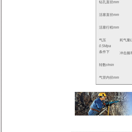
钻孔直径
mm
活塞直径
mm
活塞行程
mm
气压
耗气量
L
0.5Mpa
条件下
冲击频
转数
r/min
气管内径
mm